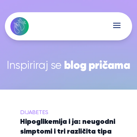
blog pričama
Inspiriraj se
DIJABETES
Hipoglikemija i ja: neugodni
simptomi i tri različita tipa