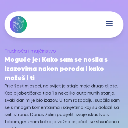
Trudnoća i majčinstvo
Moguće je: Kako sam se nosila s
izazovima nakon poroda i kako
možeš i ti
Prije šest mjeseci, na svijet je stiglo moje drugo dijete.
Kao dijabetičarka tipa 1 s nekoliko autoimunih stanja,
svaki dan mi je bio izazov. U tom razdoblju, suočila sam
se s mnogim komentarima i savjetima koji su dolazili sa
svih strana. Danas želim podijeliti svoje iskustvo s
tobom, jer znam koliko je važno osjećati se shvaćeno i