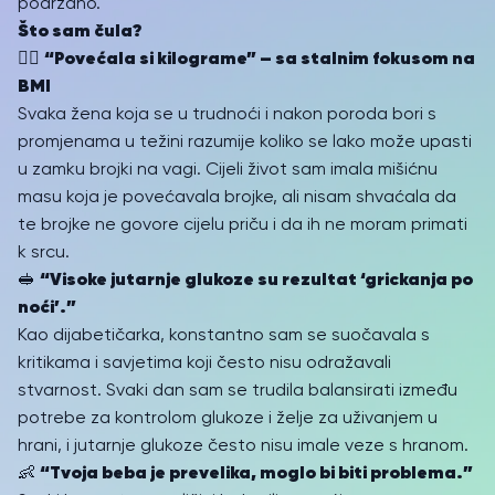
podržano.
Što sam čula?
“Povećala si kilograme” – sa stalnim fokusom na
👩‍⚕️
BMI
Svaka žena koja se u trudnoći i nakon poroda bori s
promjenama u težini razumije koliko se lako može upasti
u zamku brojki na vagi. Cijeli život sam imala mišićnu
masu koja je povećavala brojke, ali nisam shvaćala da
te brojke ne govore cijelu priču i da ih ne moram primati
k srcu.
“Visoke jutarnje glukoze su rezultat ‘grickanja po
🥪
noći’.”
Kao dijabetičarka, konstantno sam se suočavala s
kritikama i savjetima koji često nisu odražavali
stvarnost. Svaki dan sam se trudila balansirati između
potrebe za kontrolom glukoze i želje za uživanjem u
hrani, i jutarnje glukoze često nisu imale veze s hranom.
“Tvoja beba je prevelika, moglo bi biti problema.”
👶