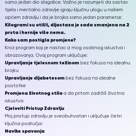
samo jedan dio slagalice. Važno je razumjeti da sastav
tijela i mentalno zdravlje igraju ključnu ulogu u našem
općem zdravlju i da je brojka samo jedan parametar.
Kilogrami su otišli, dijastaza je sada smanjena na 2
prsta i hernije više nema.
Kako sam postigla promjene?
Kroz program koji je nastao iz mog osobnog iskustva i
obrazovanja. Ovaj program uključuje:
Upravljanje tjelesnom težinom
bez fokusa na idealnu
brojku
Upravljanje dijabetesom
bez fokusa na idealne
postotke
Promjena životnog stila
a da pritom zadržiš životna
iskustva
Cjeloviti Pristup Zdravlju
Moj pristup zdravlju je sveobuhvatan i uključuje četiri
ključna područja:
Navike spavanja