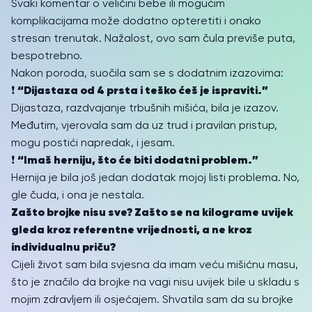
Svaki komentar o veličini bebe ili mogućim
komplikacijama može dodatno opteretiti i onako
stresan trenutak. Nažalost, ovo sam čula previše puta,
bespotrebno.
Nakon poroda, suočila sam se s dodatnim izazovima:
“Dijastaza od 4 prsta i teško ćeš je ispraviti.”
❗️
Dijastaza, razdvajanje trbušnih mišića, bila je izazov.
Međutim, vjerovala sam da uz trud i pravilan pristup,
mogu postići napredak, i jesam.
“Imaš herniju, što će biti dodatni problem.”
❗️
Hernija je bila još jedan dodatak mojoj listi problema. No,
gle čuda, i ona je nestala.
Zašto brojke nisu sve? Z
ašto se na kilograme uvijek
gleda kroz referentne vrijednosti, a ne kroz
individualnu priču?
Cijeli život sam bila svjesna da imam veću mišićnu masu,
što je značilo da brojke na vagi nisu uvijek bile u skladu s
mojim zdravljem ili osjećajem. Shvatila sam da su brojke