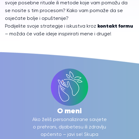
svoje posebne rituale ili metode koje vam pomažu da
se nosite s tim procesom? Kako vam pomaže da se
osjećate bolje i opuštenije?
kontakt formu
Podijelite svoje strategije i iskustva kroz
– možda će vaše ideje inspirirati mene i druge!
O meni
Ako želiš personalizirane savjete
o prehrani, dijabetesu ili zdravlju
općenito – javi se! Skupa