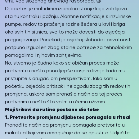
vrhu već složenog dnevnog rasporeda. 😩
Dijabetes je multidimenzionalno stanje koja zahtijeva
stalnu kontrolu i pažnju. Alarmne notifikacije s inzulinske
pumpe, redovito praćenje razine šećera u krvi i briga
oko svih tih sitnica, sve to može dovesti do osjećaja
pregorijevanja. Ponekad je osjećaj slobode i privatnosti
potpuno izgubljen zbog stalne potrebe za tehnološkim
pomagalima i njihovim zahtjevima.
No, stvarno je čudno kako se običan proces može
pretvoriti u nešto puno ljepše i inspirativnije kada mu
pristupite s drugačijom perspektivom. Iako sam u
početku osjećala pritisak i nelagodu zbog tih redovitih
promjena, uskoro sam pronašla način da taj proces
pretvorim u nešto što volim i u čemu uživam.
Moji trikovi da rutina postane dio tebe
1. Pretvorite promjenu dijabetes pomagala u ritual
Pronađite način da promjenu pomagala pretvorite u
mali ritual koji vam omogućuje da se opustite. Uključite