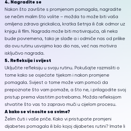
4. Nagradite se
Nakon što završite s promjenom pomagala, nagradite
se nečim malim što volite – možda to može biti vaša
omiljena zdrava grickalica, kratka šetnja ili čak odmor uz
knjigu ili film. Nagrada može biti motivirajuća, ali neka
bude povremena, tako je slađe a i odmiče nas od prilike
da ovu rutinu usvojimo kao dio nas, već nas motivira
isključivo nagrada.
5. Refleksija i svijest
Uključite refleksiju u svoju rutinu. Pokušajte razmisliti o
tome kako se osjećate tijekom i nakon promjene
pomagala. Svijest o tome može vam pomoći da
prepoznate što vam pomaže, a što ne, i prilagodite svoj
pristup prema vlastitim potrebama. Možda refleksijom
shvatite što vas to zapravo muči u cijelom procesu.
A kako se vi nosite sa svime?
Želim čuti i vaše priče. Kako vi pristupate promjeni
dijabetes pomagala ili bilo kojoj dijabetes rutini? Imate li