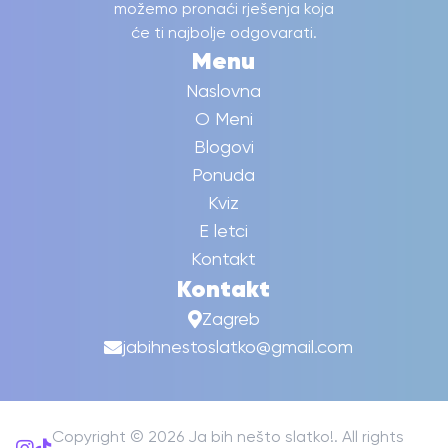
možemo pronaći rješenja koja
će ti najbolje odgovarati.
Menu
Naslovna
O Meni
Blogovi
Ponuda
Kviz
E letci
Kontakt
Kontakt
Zagreb
jabihnestoslatko@gmail.com
Copyright © 2026 Ja bih nešto slatko!​. All rights