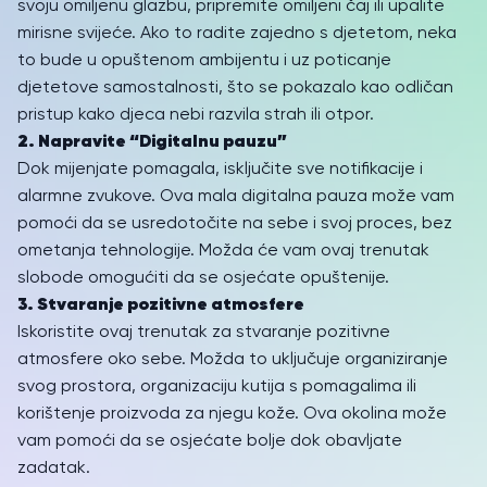
svoju omiljenu glazbu, pripremite omiljeni čaj ili upalite
mirisne svijeće. Ako to radite zajedno s djetetom, neka
to bude u opuštenom ambijentu i uz poticanje
djetetove samostalnosti, što se pokazalo kao odličan
pristup kako djeca nebi razvila strah ili otpor.
2. Napravite “Digitalnu pauzu”
Dok mijenjate pomagala, isključite sve notifikacije i
alarmne zvukove. Ova mala digitalna pauza može vam
pomoći da se usredotočite na sebe i svoj proces, bez
ometanja tehnologije. Možda će vam ovaj trenutak
slobode omogućiti da se osjećate opuštenije.
3. Stvaranje pozitivne atmosfere
Iskoristite ovaj trenutak za stvaranje pozitivne
atmosfere oko sebe. Možda to uključuje organiziranje
svog prostora, organizaciju kutija s pomagalima ili
korištenje proizvoda za njegu kože. Ova okolina može
vam pomoći da se osjećate bolje dok obavljate
zadatak.